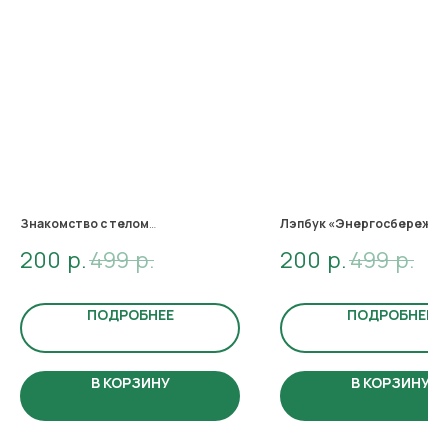
Знакомство с телом
Лэпбук «Энергосбережен
200
р.
499
р.
200
р.
499
р.
⁉️ Сколько костей в теле взрослого?
⁉️ В чем отличие между мальчиками и
девочками?
⁉️ Сколько килограмм еды съедает
ПОДРОБНЕЕ
ПОДРОБНЕЕ
человек за год?
На эти вопросы не каждый взрослый
В КОРЗИНУ
В КОРЗИНУ
может уверенно ответить.