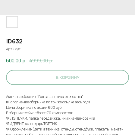
ID632
Артикул:
600,00
р.
4999,00
р.
В КОРЗИНУ
Акция на сборник "Год защитника отечества"
‼️Пополнение сборника по той же ссылке весь год‼️
Цена сборника по акции 600 руб
В сборнике сейчас более 70 комплектов:
💚 ЛЭПБУКИ, папка передвижка, книжка-панорамка
💚 АДВЕНТ календарь ТОРТИК
💚 Оформление (дети и техника, стенды, стендбуки, плакаты, макет-
панорама, мобиль, речевые облака, ширма-поздравление, флажки,