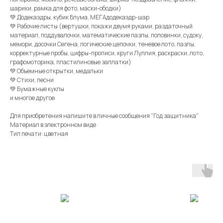
шарики, рамка для фото, маски-ободки)
💚 Додекаэдры, кубик Блума, МЕГАдодекаэдр-шар
💚 Рабочие листы (вертушки, покажи двумя руками, раздаточный
материал, поддувалочки, математические пазлы, половинки, судоку,
мемори, досочки Сегена, логические цепочки, теневое лото, пазлы,
корректурные пробы, цифры-прописи, круги Луллия, раскраски, лото,
графомоторика, пластилиновые заплатки)
💚 Объемные открытки, медальки
💚 Стихи, песни
💚 Бумажные куклы
и многое другое
Для приобретения напишите в личные сообщения "Год защитника"
Материал в электронном виде
Тип печати: цветная