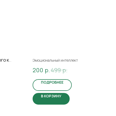
ГО К
Эмоциональный интеллект
200
р.
499
р.
т знакомство
е
ПОДРОБНЕЕ
собраны
ньких и для
В КОРЗИНУ