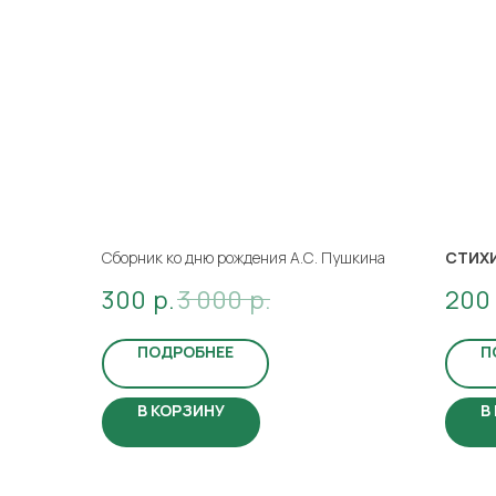
Сборник ко дню рождения А.С. Пушкина
СТИХ
300
р.
3 000
р.
200
100 ст
ПОДРОБНЕЕ
П
В КОРЗИНУ
В