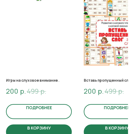
Игры на слуховое внимание
Вставь пропущенный слог
200
р.
499
р.
200
р.
499
р.
Научите ребенка слушать и слышать.
Пособие на развитие слогово
и слоговой анализ.
В материале представлены с
состоящие из 3-х и 4-х слогов.
ПОДРОБНЕЕ
ПОДРОБНЕЕ
Иллюстрации помогут воспр
все слова целиком.
В КОРЗИНУ
В КОРЗИНУ