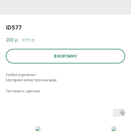
ID577
200
р.
499
р.
В КОРЗИНУ
Лэпбук журналист.
Материал в электронном виде
Тип печати: цветная