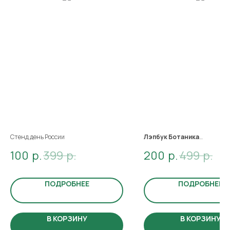
Стенд день России
Лэпбук Ботаника
100
р.
399
р.
200
р.
499
р.
Материал включает:
виды растений, этапы роста,
картотеку растений
ПОДРОБНЕЕ
ПОДРОБНЕЕ
В КОРЗИНУ
В КОРЗИНУ