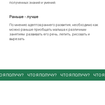
полученных знаний и умений.
Раньше - лучше
По мнению адептов раннего развития, необходимо как
можно раньше приобщать малыша к различным
занятиям: развивать его речь, лепить, рисовать и
вырезать
Я ПОЛУЧУ?
ЧТО Я ПОЛУЧУ?
ЧТО Я ПОЛУЧУ?
ЧТО Я 