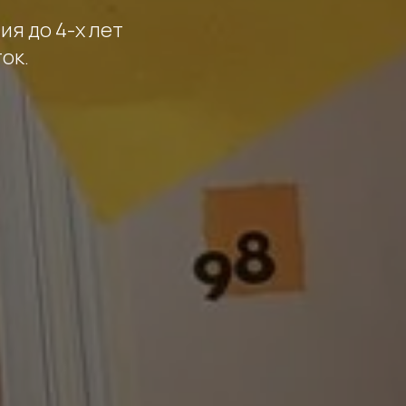
я до 4-х лет
ок.