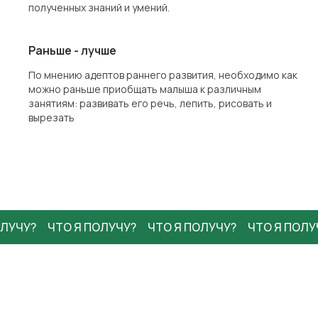
полученных знаний и умений.
Раньше - лучше
По мнению адептов раннего развития, необходимо как
можно раньше приобщать малыша к различным
занятиям: развивать его речь, лепить, рисовать и
вырезать
УЧУ?
ЧТО Я ПОЛУЧУ?
ЧТО Я ПОЛУЧУ?
ЧТО Я ПОЛУЧУ