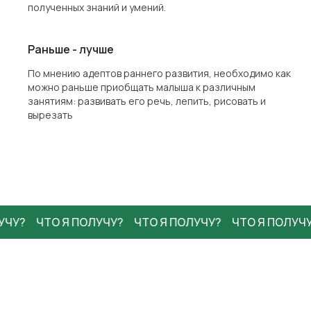
полученных знаний и умений.
Раньше - лучше
По мнению адептов раннего развития, необходимо как
можно раньше приобщать малыша к различным
занятиям: развивать его речь, лепить, рисовать и
вырезать
ЧУ?
ЧТО Я ПОЛУЧУ?
ЧТО Я ПОЛУЧУ?
ЧТО Я ПОЛУЧУ?