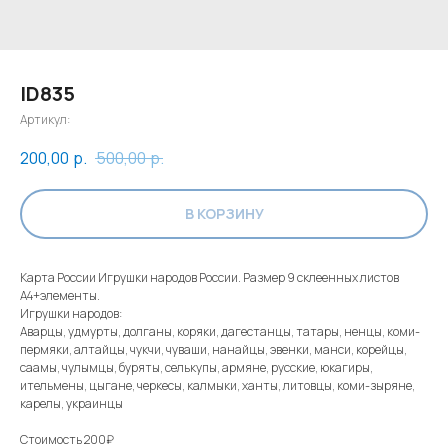
ID835
Артикул:
200,00
р.
500,00
р.
В КОРЗИНУ
Карта России Игрушки народов России. Размер 9 склеенных листов
А4+элементы.
Игрушки народов:
Аварцы, удмурты, долганы, коряки, дагестанцы, татары, ненцы, коми-
пермяки, алтайцы, чукчи, чуваши, нанайцы, эвенки, манси, корейцы,
саамы, чулымцы, буряты, селькупы, армяне, русские, юкагиры,
ительмены, цыгане, черкесы, калмыки, ханты, литовцы, коми-зыряне,
карелы, украинцы
Стоимость 200₽