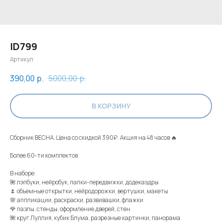
ID799
Артикул:
390,00
р.
5000,00
р.
В КОРЗИНУ
Сборник ВЕСНА. Цена со скидкой 390₽. Акция на 48 часов 🔥
Более 60-ти комплектов
В наборе:
🌺 лэпбуки, нейробук, папки-передвижки, додекаэдры
🌷 объемные открытки, нейродорожки, вертушки, макеты
🌸 аппликации, раскраски, развивашки, флажки
🌹 пазлы, стенды, оформление дверей, стен
🌺 круг Луллия, кубик Блума, разрезные картинки, панорама