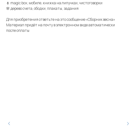
🌷 magic box, мобиле, книжка на липучках, чистоговорки
🌸 дерево счета, ободки, плакаты, задания
Для приобретения ответьте на это сообщение «Сборник весна»
Материал придёт на почту в электронном виде автоматически
после оплаты