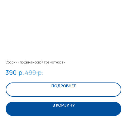
Сборник по финансовой грамотности
дом
390
р.
499
р.
2
ПОДРОБНЕЕ
В КОРЗИНУ