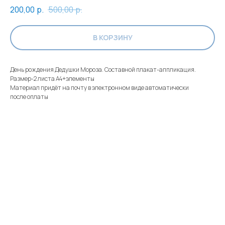
200,00
р.
500,00
р.
В КОРЗИНУ
День рождения Дедушки Мороза. Составной плакат-аппликация.
Размер-2 листа А4+элементы
Материал придёт на почту в электронном виде автоматически
после оплаты