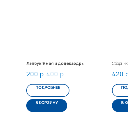
Лэпбук 9 мая и додекаэдры
Сборник
200
р.
400
р.
420
р
ПОДРОБНЕЕ
ПО
В КОРЗИНУ
В 